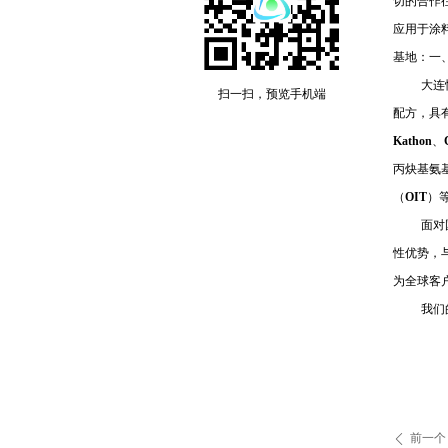
切的合作
应用于涂
基地：一
大连
扫一扫，预览手机端
配方，具
Kathon
、
丙炔基氨
（
OIT
）
面对
性优势，
为全球客
我们
前一个
ꄴ