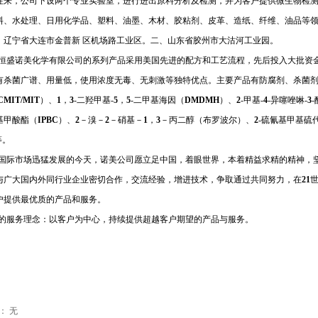
往来，公司下设两个专业实验室，进行进出原料分析及检测，并为客户提供微生物检
料、水处理、日用化学品、塑料、油墨、木材、胶粘剂、皮革、造纸、纤维、油品等
、辽宁省大连市金普新 区机场路工业区。二、山东省胶州市大沽河工业园。
恒盛诺美化学有限公司的系列产品采用美国先进的配方和工艺流程，先后投入大批资
有杀菌广谱、用量低，使用浓度无毒、无刺激等独特优点。主要产品有防腐剂、杀菌
CMIT/MIT
）、
1
，
3
-二羟甲基-
5
，
5
-二甲基海因
（
DMDMH
）、
2
-甲基-
4
-异噻唑啉
-
3
基甲酸酯（
IPBC
）、
2
－溴－
2
－硝基－
1
，
3
－丙二醇
（
布罗波尔
）、
2
-硫氰基甲基硫
等。
国际市场迅猛发展的今天，诺美公司愿立足中国，着眼世界，本着精益求精的精神，
与广大国内外同行业企业密切合作，交流经验，增进技术，争取通过共同努力，在
21
户提供最优质的产品和服务。
的服务理念：以客户为中心，持续提供超越客户期望的产品与服务。
：
无