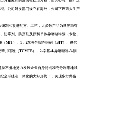
测出具相应的防腐防霉处理方案，诺美公司产品广泛
领域。公司研发部门设立在海外，公司下设两大生产
金研制和改进配方、工艺，大多数产品为世界独有
剂、防霉剂、防藻剂及原料单体异噻唑啉酮（卡松、
-酮（
MIT
）
、
1
，
2
苯并异噻唑啉酮（
BIT
）、碘代
代苯并噻唑（
TCMTB
）、
2
-辛基-
4
-异噻唑啉-
3
-酮
坚持不懈地努力发展企业自身特点和充分利用地域
世纪全球经济一体化的大好形势下，实现多方共赢，