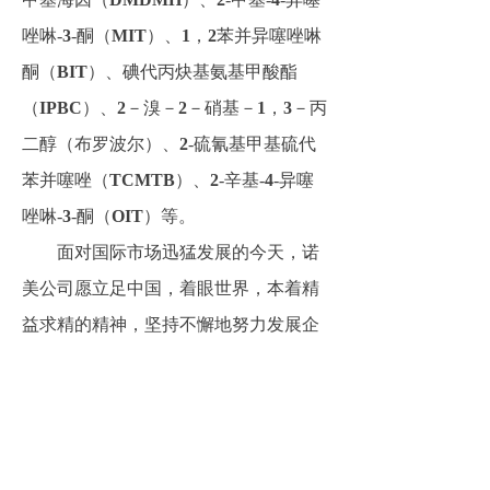
唑啉-
3
-酮（
MIT
）
、
1
，
2
苯并异噻唑啉
酮（
BIT
）、碘代丙炔基氨基甲酸酯
（
IPBC
）、
2
－溴－
2
－硝基－
1
，
3
－丙
二醇（布罗波尔
）、
2
-硫氰基甲基硫代
苯并噻唑（
TCMTB
）、
2
-辛基-
4
-异噻
唑啉-
3
-酮（
OIT
）等。
面对国际市场迅猛发展的今天，诺
美公司愿立足中国，着眼世界，本着精
益求精的精神，坚持不懈地努力发展企
业自身特点和充分利用地域性优势，与
广大国内外同行业企业密切合作，交流
经验，增进技术，争取通过共同努力，
在
21
世纪全球经济一体化的大好形势