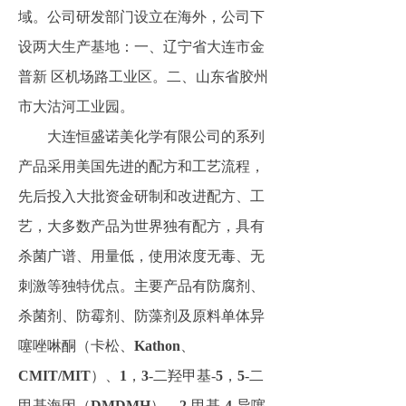
域。公司研发部门设立在海外，公司下
设两大生产基地：一、辽宁省大连市金
普新 区机场路工业区。二、山东省胶州
市大沽河工业园。
大连恒盛诺美化学有限公司的系列
产品采用美国先进的配方和工艺流程，
先后投入大批资金研制和改进配方、工
艺，大多数产品为世界独有配方，具有
杀菌广谱、用量低，使用浓度无毒、无
刺激等独特优点。主要产品有防腐剂、
杀菌剂、防霉剂、防藻剂及原料单体异
噻唑啉酮（卡松、
Kathon
、
CMIT/MIT
）、
1
，
3
-二羟甲基-
5
，
5
-二
甲基海因（
DMDMH
）、
2
-甲基-
4
-异噻