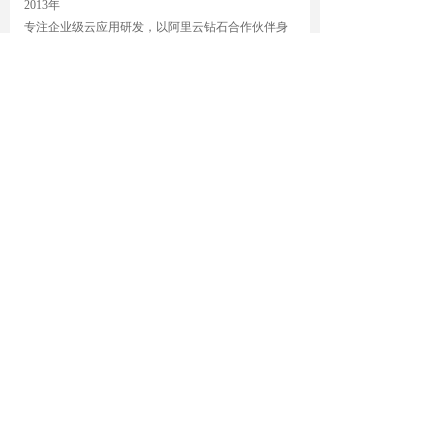
2013年
专注企业级云应用研发，以阿里云钻石合作伙伴身
份，入驻阿里云市场，为企业提供标准化网站建设
解决方案
2015年
成立上海、深圳分公司，业务布局全国，完成阿里
云生态资质拼图。2016年、2017年连续入选中国云
计算500强
2018年
为有限公司输出企业应用解决方案，付费用户数突
破35万，提供云+信息化服务，助力企业数字化转型
版权所有：大连恒盛诺美化学有限公司
辽ICP备19017339号
技术支持：
云梦网络